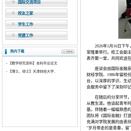
国际交流项目
校友之家
学生工作
党建工作
2026年1月16日
院内下载
室隆重举行。校工会副
表齐聚一堂，共同欢送在
·
【教学研究资料】本科毕业论文
座谈会由国际金融系
·
【博士、硕士】天津财经大学...
财经学院、1986年留
台，以深厚的学识、生
会服务中留下了深刻印
在随后的分享环节，
从教生涯。他谈起青年
基。伴随着一幅幅熟悉
团队将《国际金融》打
充满对学院发展的由衷
“岁月带走的是青春，留