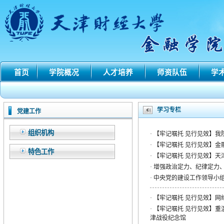
首页
学院概况
人才培养
师资队伍
学
学习专栏
党建工作
组织机构
·
【牢记嘱托 见行见效】我
·
【牢记嘱托 见行见效】
特色工作
·
【牢记嘱托 见行见效】天
·
增强政治定力、纪律定力、
·
中央党的建设工作领导小组
·
【牢记嘱托 见行见效】网
·
【牢记嘱托 见行见效】重
津战役纪念馆